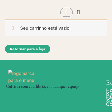
Ir
Menu
para
Carrinho
o
conteúdo
Seu carrinho está vazio.
Retornar para a loja
Ex
Cultivar com equilíbrio, em qualquer espaço.
H
Ka
Fa
So
Co