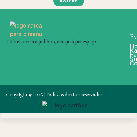
Voltar
Ex
Cultivar com equilíbrio, em qualquer espaço.
H
Ka
Fa
So
Co
Copyright © 2026 | Todos os direitos reservados