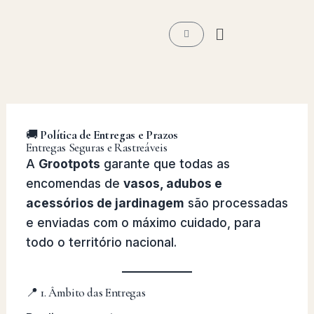
Ir
Menu
para
Carrinho
o
conteúdo
🚚
Política de Entregas e Prazos
Entregas Seguras e Rastreáveis
A
Grootpots
garante que todas as
encomendas de
vasos, adubos e
acessórios de jardinagem
são processadas
e enviadas com o máximo cuidado, para
todo o território nacional.
📍 1. Âmbito das Entregas