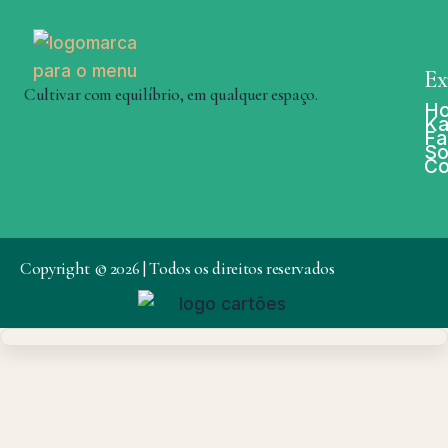
Ex
Cultivar com equilíbrio, em qualquer espaço.
H
Ka
Fa
So
Co
Copyright © 2026 | Todos os direitos reservados