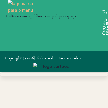
Ex
Cultivar com equilíbrio, em qualquer espaço.
H
Ka
Fa
So
Co
Copyright © 2026 | Todos os direitos reservados