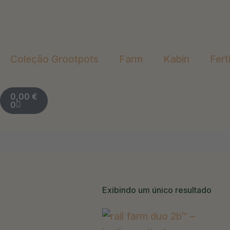
Ir
para
o
conteúdo
Coleção Grootpots
Farm
Kabin
Fert
Carrinho
0,00
€
0
Exibindo um único resultado