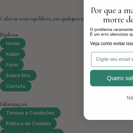
Por que a ma
morre de
Cultivar com equilíbrio, em qualquer espaço.
O problema raramente 
Explorar
É um erro silencioso 
Home
Veja como evitar iss
Kabin
Email
Farm
Sobre Nós
Quero sal
Contato
Nã
Informações
Termos e Condições
Política de Cookies