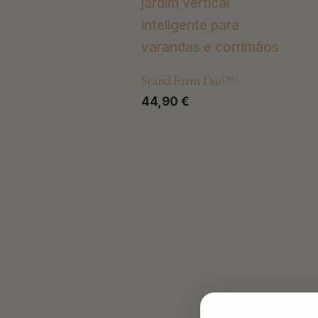
Stand Farm Duo™
44,90
€