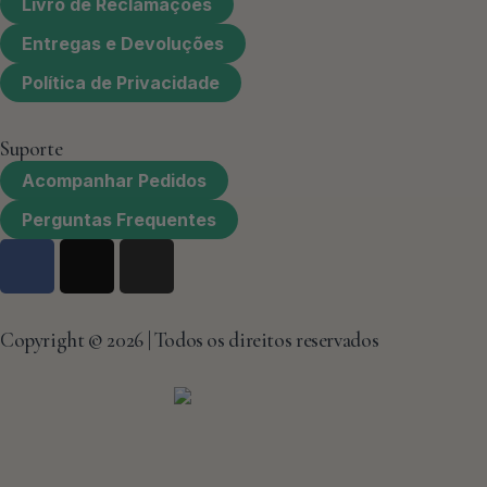
Livro de Reclamações
Entregas e Devoluções
Política de Privacidade
Suporte
Acompanhar Pedidos
Perguntas Frequentes
F
X
I
a
-
n
c
t
s
e
w
t
Copyright © 2026 | Todos os direitos reservados
b
i
a
o
t
g
o
t
r
k
e
a
r
m