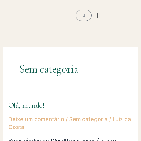
Ir
Menu
para
Carrinho
o
conteúdo
Sem categoria
Olá, mundo!
Olá,
mundo!
Deixe um comentário
/
Sem categoria
/
Luiz da
Costa
Boas-vindas ao WordPress. Esse é o seu