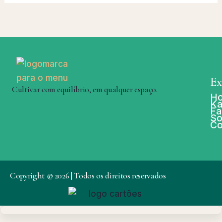
Ex
Cultivar com equilíbrio, em qualquer espaço.
H
Ka
Fa
So
Co
Copyright © 2026 | Todos os direitos reservados