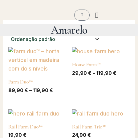
Ir
Menu
para
Carrinho
o
Amarelo
Mostrando todos os 8 resultados
conteúdo
Faixa
Faixa
de
de
preço:
preço:
House Farm™
89,90 €
29,90 €
29,90
€
–
119,90
€
através
através
119,90 €
119,90 €
Farm Duo™
89,90
€
–
119,90
€
Rail Farm Duo™
Rail Farm Trio™
19,90
€
24,90
€