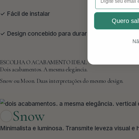
✓ Fácil de instalar
Quero sal
✓ Design concebido para durar
Nã
ESCOLHA O ACABAMENTO IDEAL
Dois acabamentos. A mesma elegância.
Snow ou Moon. Duas interpretações do mesmo design.
Snow
Minimalista e luminosa. Transmite leveza visual