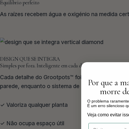
Equilíbrio perfeito
As raízes recebem água e oxigénio na medida cert
DESIGN QUE SE INTEGRA
Simples por fora. Inteligente em cada detalhe.
Cada detalhe do Grootpots™ foi desenvolvido para 
Por que a ma
parede, enquanto o sistema de montagem discreto 
morre de
O problema raramente 
✓ Valoriza qualquer planta
É um erro silencioso 
Veja como evitar iss
✓ Não ocupa espaço útil
Email