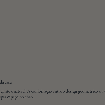
a casa.
egante e natural. A combinação entre o design geométrico e a 
upar espaço no chão.