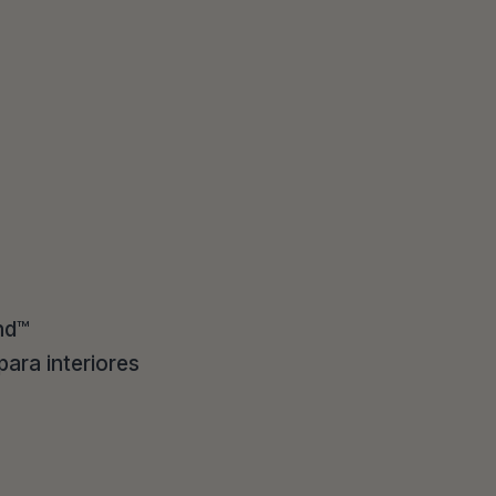
nd™
para interiores