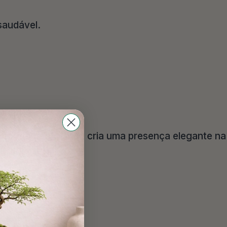
saudável.
ua forma geométrica cria uma presença elegante na
ualquer espaço.