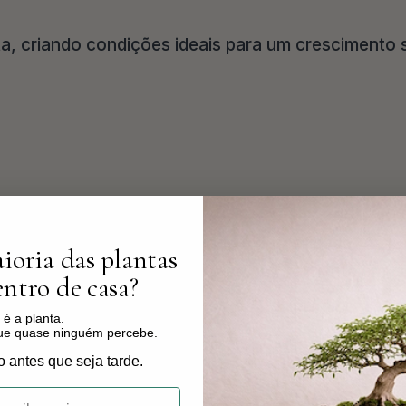
a, criando condições ideais para um crescimento 
unir estética, funcionalidade e durabilidade. A s
ioria das plantas
valoriza a planta e integra-se naturalmente em q
ntro de casa?
é a planta.
que quase ninguém percebe.
o antes que seja tarde.