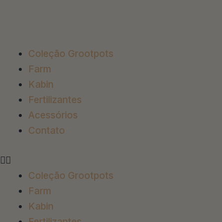
Ir
para
o
conteúdo
Coleção Grootpots
Farm
Kabin
Fertilizantes
Acessórios
Contato
Coleção Grootpots
Farm
Kabin
Fertilizantes