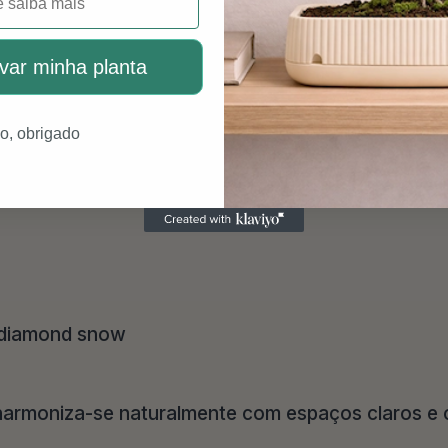
var minha planta
o, obrigado
 e harmoniza-se naturalmente com espaços claros 