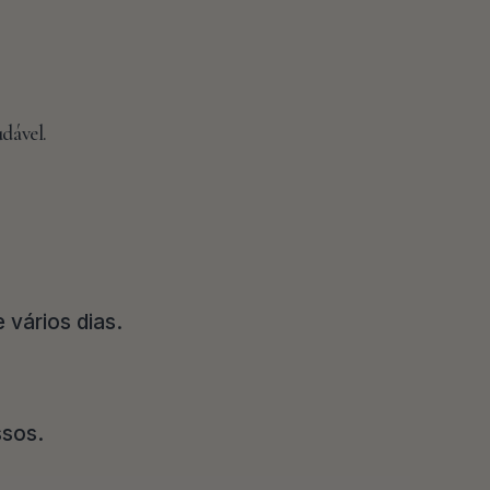
dável.
 vários dias.
ssos.